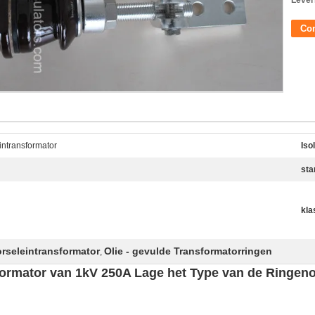
Lever
Con
intransformator
Iso
sta
kla
rseleintransformator
Olie - gevulde Transformatorringen
,
ormator van 1kV 250A Lage het Type van de Ringe