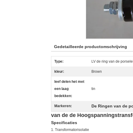
Gedetailleerde productomschrijving
Type:
LV de ring van de porsele
kleur:
Brown
leef delen het met
een laag
tin
bedekken:
De Ringen van de po
Markeren:
van de de Hoogspanningstransf
Specificaties
1. Transformatorisolatie