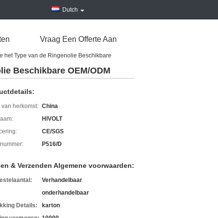
Dutch
ten
Vraag Een Offerte Aan
 het Type van de Ringenolie Beschikbare
nolie Beschikbare OEM/ODM
uctdetails:
 van herkomst:
China
aam:
HIVOLT
icering:
CE/SGS
lnummer:
P516/D
len & Verzenden Algemene voorwaarden:
estelaantal:
Verhandelbaar
onderhandelbaar
kking Details:
karton