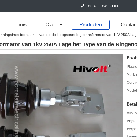
86-411 -84950806
Thuis
Over
Producten
Contac
nningstransformator
van de de Hoogspanningstransformator van 1kV 250A Lage
ormator van 1kV 250A Lage het Type van de Ringe
Prod
Plaats
Merkn
Certif
Mode
Beta
Min. b
Prijs:
Verpa