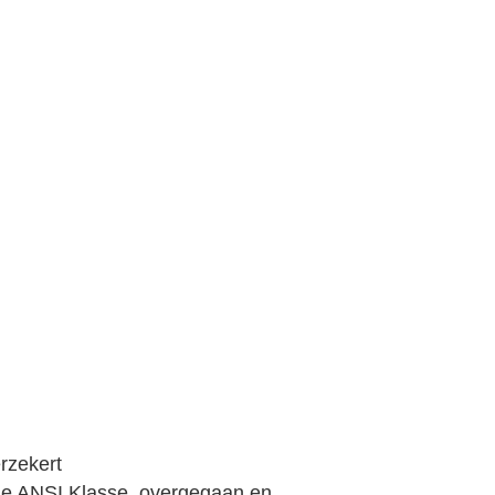
rzekert
de ANSI Klasse, overgegaan en