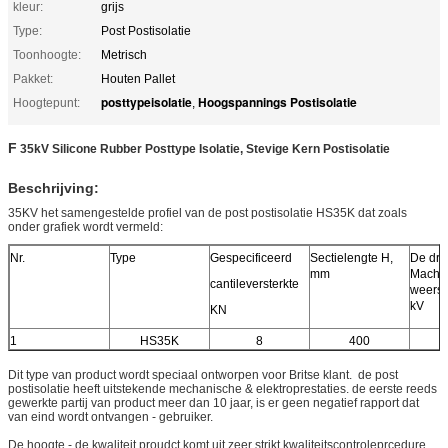
kleur:
grijs
Type:
Post Postisolatie
Toonhoogte:
Metrisch
Pakket:
Houten Pallet
posttypeisolatie
Hoogspannings Postisolatie
Hoogtepunt:
,
F
35kV Silicone Rubber Posttype Isolatie, Stevige Kern Postisolatie
Beschrijving:
35KV het samengestelde profiel van de post postisolatie HS35K dat zoals
onder grafiek wordt vermeld:
Nr.
Type
Gespecificeerd
Sectielengte H,
De dr
mm
Machts
cantileversterkte
weerst
kV
KN
1
HS35K
8
400
Dit type van product wordt speciaal ontworpen voor Britse klant. de post
postisolatie heeft uitstekende mechanische & elektroprestaties. de eerste reeds
gewerkte partij van product meer dan 10 jaar, is er geen negatief rapport dat
van eind wordt ontvangen - gebruiker.
De hoogte - de kwaliteit proudct komt uit zeer strikt kwaliteitscontroleprcedure.