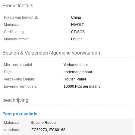
Productdetails
Plaats van herkomst:
China
Merknaam:
HIVOLT
Certificering:
CE/SGS
Modelnummer:
HS35K
Betalen & Verzenden Algemene voorwaarden
Min. bestelaantal:
Verhandelbaar
Prijs:
onderhandelbaar
Verpakking Details:
Houten Pallet
Levering vermogen:
10000 PCs per maand
beschrijving
Post postisolatie
Materiaal:
Silicone Rubber
standaard:
IEC60273, IEC60168