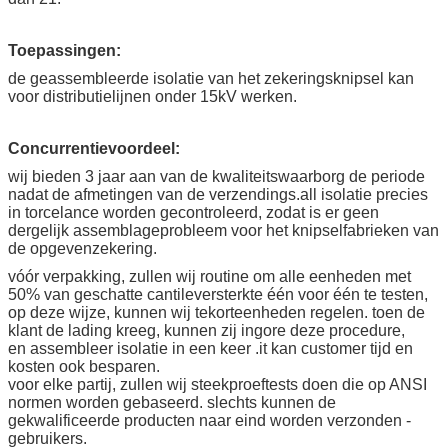
Toepassingen:
de geassembleerde isolatie van het zekeringsknipsel kan
voor distributielijnen onder 15kV werken.
Concurrentievoordeel:
wij bieden 3 jaar aan van de kwaliteitswaarborg de periode
nadat de afmetingen van de verzendings.all isolatie precies
in torcelance worden gecontroleerd, zodat is er geen
dergelijk assemblageprobleem voor het knipselfabrieken van
de opgevenzekering.
vóór verpakking, zullen wij routine om alle eenheden met
50% van geschatte cantileversterkte één voor één te testen,
op deze wijze, kunnen wij tekorteenheden regelen. toen de
klant de lading kreeg, kunnen zij ingore deze procedure,
en assembleer isolatie in een keer .it kan customer tijd en
kosten ook besparen.
voor elke partij, zullen wij steekproeftests doen die op ANSI
normen worden gebaseerd. slechts kunnen de
gekwalificeerde producten naar eind worden verzonden -
gebruikers.