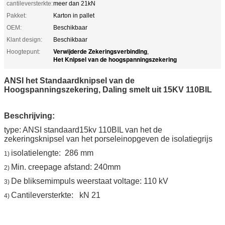
cantileversterkte:
meer dan 21kN
Pakket:
Karton in pallet
OEM:
Beschikbaar
Klant design:
Beschikbaar
Verwijderde Zekeringsverbinding
Hoogtepunt:
,
Het Knipsel van de hoogspanningszekering
ANSI het Standaardknipsel van de
Hoogspanningszekering, Daling smelt uit 15KV 110BIL
Beschrijving:
type: ANSI standaard15kv 110BIL van het de
zekeringsknipsel van het porseleinopgeven de isolatiegrijs
isolatielengte: 286 mm
1)
Min. creepage afstand: 240mm
2)
De bliksemimpuls weerstaat voltage: 110 kV
3)
Cantileversterkte: kN 21
4)