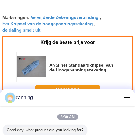
Verwijderde Zekeringsverbinding
Markeringen:
,
Het Knipsel van de hoogspanningszekering
,
de daling smelt uit
Krijg de beste prijs voor
ANSI het Standaardknipsel van
de Hoogspanningszekering,
Daling smelt uit 15KV 110BIL
Doorgaan
canning
Het Knipsel van de opgevenzekering
Meer
3:30 AM
Good day, what product are you looking for?