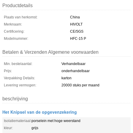
Productdetails
Plaats van herkomst:
China
Merknaam:
HIVOLT
Certificering:
CE/SGS
Modelnummer:
HFC-15 P
Betalen & Verzenden Algemene voorwaarden
Min. bestelaantal:
Verhandelbaar
Prijs:
onderhandelbaar
Verpakking Details:
karton
Levering vermogen:
20000 stuks per maand
beschrijving
Het Knipsel van de opgevenzekering
Isolatiemateriaal:
porselein met hoge weerstand
kleur:
grijs