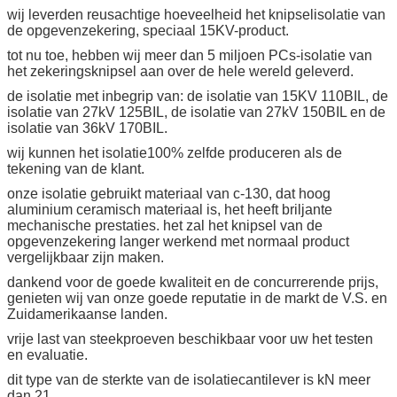
wij leverden reusachtige hoeveelheid het knipselisolatie van
de opgevenzekering, speciaal 15KV-product.
tot nu toe, hebben wij meer dan 5 miljoen PCs-isolatie van
het zekeringsknipsel aan over de hele wereld geleverd.
de isolatie met inbegrip van: de isolatie van 15KV 110BIL, de
isolatie van 27kV 125BIL, de isolatie van 27kV 150BIL en de
isolatie van 36kV 170BIL.
wij kunnen het isolatie100% zelfde produceren als de
tekening van de klant.
onze isolatie gebruikt materiaal van c-130, dat hoog
aluminium ceramisch materiaal is, het heeft briljante
mechanische prestaties. het zal het knipsel van de
opgevenzekering langer werkend met normaal product
vergelijkbaar zijn maken.
dankend voor de goede kwaliteit en de concurrerende prijs,
genieten wij van onze goede reputatie in de markt de V.S. en
Zuidamerikaanse landen.
vrije last van steekproeven beschikbaar voor uw het testen
en evaluatie.
dit type van de sterkte van de isolatiecantilever is kN meer
dan 21.