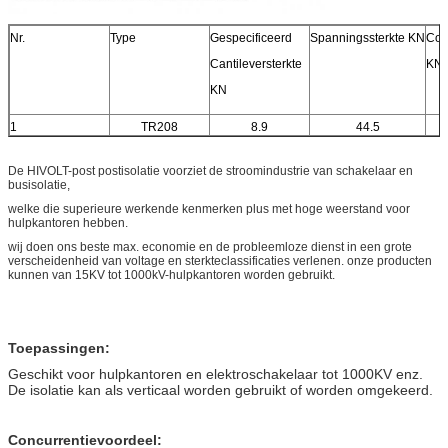
Nr.
Type
Gespecificeerd
Spanningssterkte KN
Com
Cantileversterkte
KN
KN
1
TR208
8.9
44.5
De HIVOLT-post postisolatie voorziet de stroomindustrie van schakelaar en
busisolatie,
welke die superieure werkende kenmerken plus met hoge weerstand voor
hulpkantoren hebben.
wij doen ons beste max. economie en de probleemloze dienst in een grote
verscheidenheid van voltage en sterkteclassificaties verlenen. onze producten
kunnen van 15KV tot 1000kV-hulpkantoren worden gebruikt.
Toepassingen:
Geschikt voor hulpkantoren en elektroschakelaar tot 1000KV enz.
De isolatie kan als verticaal worden gebruikt of worden omgekeerd.
Concurrentievoordeel: