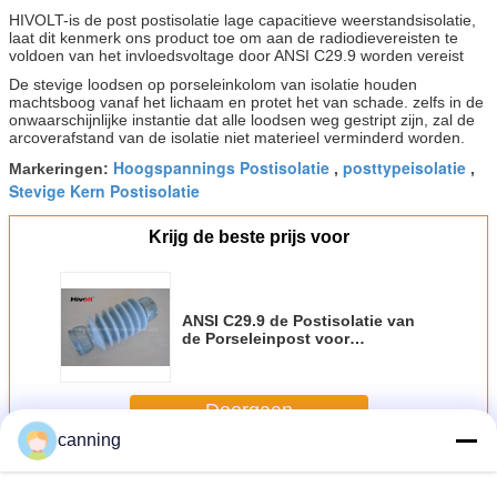
HIVOLT-is de post postisolatie lage capacitieve weerstandsisolatie,
laat dit kenmerk ons product toe om aan de radiodievereisten te
voldoen van het invloedsvoltage door ANSI C29.9 worden vereist
De stevige loodsen op porseleinkolom van isolatie houden
machtsboog vanaf het lichaam en protet het van schade. zelfs in de
onwaarschijnlijke instantie dat alle loodsen weg gestript zijn, zal de
arcoverafstand van de isolatie niet materieel verminderd worden.
Hoogspannings Postisolatie
posttypeisolatie
Markeringen:
,
,
Stevige Kern Postisolatie
Krijg de beste prijs voor
ANSI C29.9 de Postisolatie van
de Porseleinpost voor
Hulpkantoren/Schakelaars
Doorgaan
canning
Post postisolatie
Meer